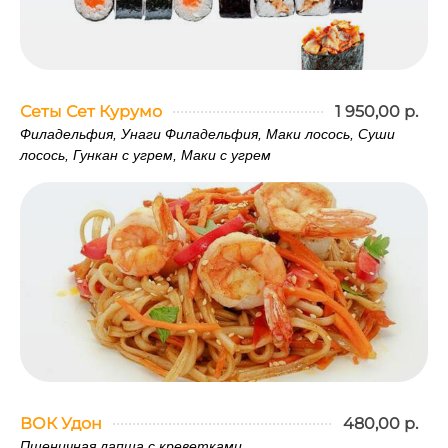
Сеты Сет Курумо
1 950,00 р.
Филадельфия, Унаги Филадельфия, Маки лосось, Суши
лосось, Гункан с угрем, Маки с угрем
ВОК Удон
480,00 р.
Пшеничная лапша с креветками