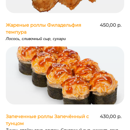
Жареные роллы Филадельфия
450,00 р.
темпура
Лосось, сливочный сыр, сухари
Запеченные роллы Запечённый с
430,00 р.
тунцом