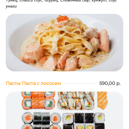
Тунец, спайси соус, огурец, Сливочный сыр, кунжут, соус
унаги
Пасты Паста с лососем
590,00 р.