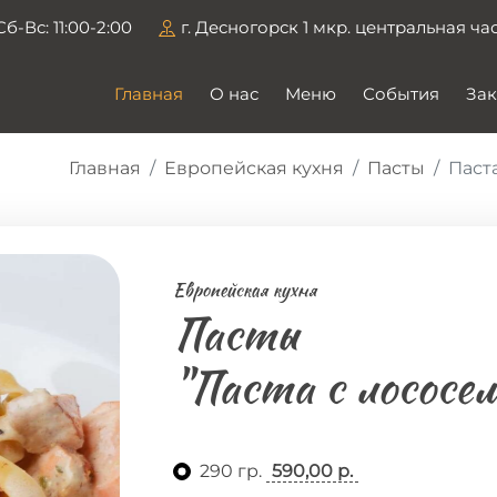
Сб-Вс: 11:00-2:00
г. Десногорск 1 мкр. центральная ча
Главная
О нас
Меню
События
Зак
Главная
Европейская кухня
Пасты
Паста
Европейская кухня
Пасты
"Паста с лососем
290 гр.
590,00 р.