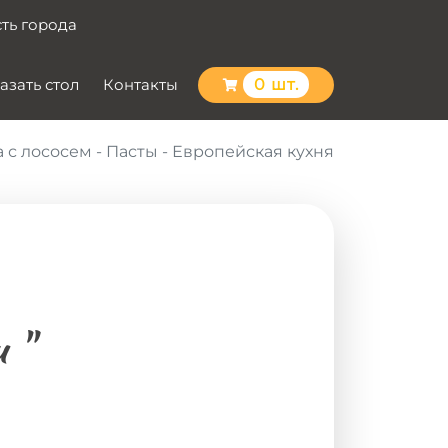
сть города
азать стол
Контакты
0 шт.
 с лососем - Пасты - Европейская кухня
 "