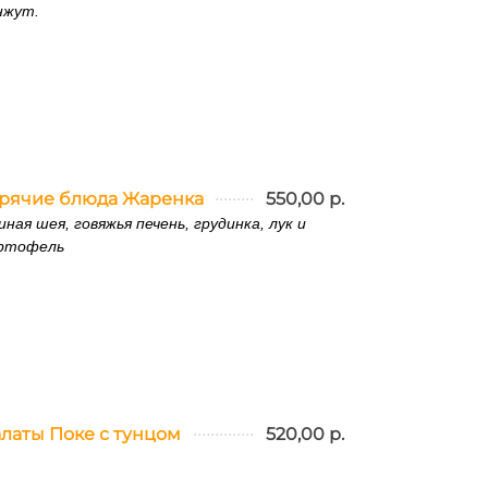
нжут.
орячие блюда Жаренка
550,00 р.
иная шея, говяжья печень, грудинка, лук и
ртофель
латы Поке с тунцом
520,00 р.