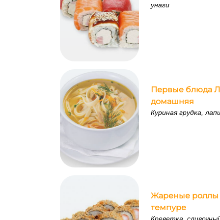
унаги
Первые блюда 
домашняя
Куриная грудка, лап
Жареные роллы 
темпуре
Креветка, сливочный