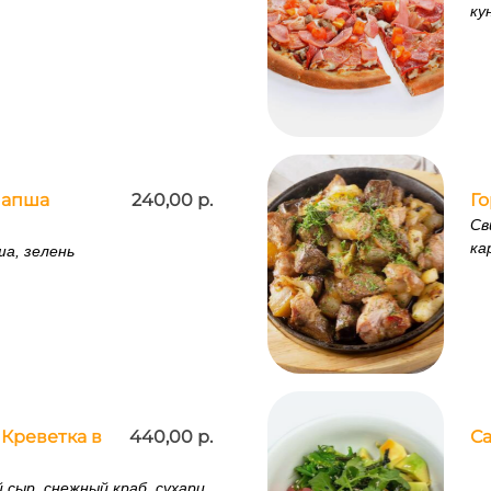
ку
Лапша
240,00 р.
Г
Св
ка
ша, зелень
Креветка в
440,00 р.
Са
 сыр, снежный краб, сухари