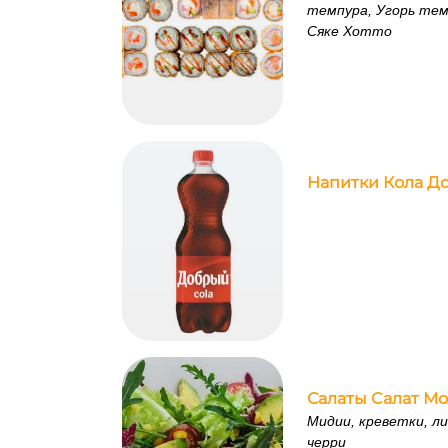
темпура, Угорь тем
Сяке Хотто
Напитки Кола Д
Салаты Cалат М
Мидии, креветки, л
черри