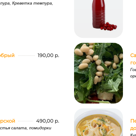
пура, Креветка темпура,
обрый
190,00 р.
Са
г
Го
ор
орской
490,00 р.
П
истья салата, помидорки
д
Ку