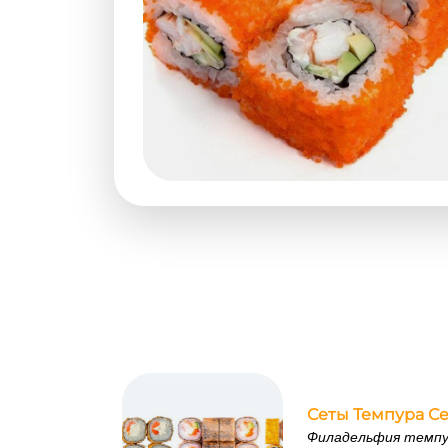
Сеты Темпура Се
Филадельфия темпу