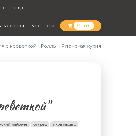
сть города
азать стол
Контакты
0 шт.
 с креветкой - Роллы - Японская кухня
реветкой"
нский майонез
огурец
икра масаго