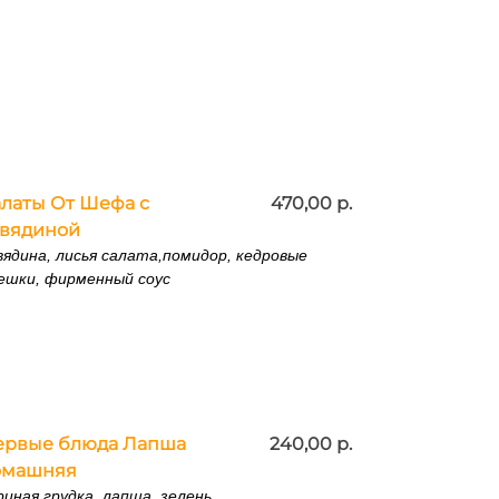
латы От Шефа с
470,00 р.
овядиной
вядина, лисья салата,помидор, кедровые
ешки, фирменный соус
ервые блюда Лапша
240,00 р.
омашняя
риная грудка, лапша, зелень