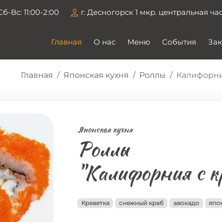
Сб-Вс: 11:00-2:00
г. Десногорск 1 мкр. центральная ча
Главная
О нас
Меню
События
Зак
Главная
Японская кухня
Роллы
Калифорния
Японская кухня
Роллы
"Калифорния с к
Креветка
снежный краб
авокадо
япо