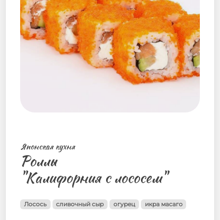
Японская кухня
Роллы
"Калифорния с лососем"
Лосось
сливочный сыр
огурец
икра масаго